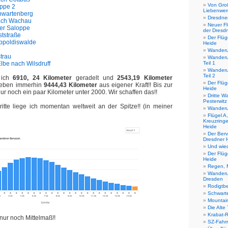
Von Gro
appe 2
Liebenwe
hwartenberg
Dresdner
nach Wachau
Neuer Fl
er Saloppe
der Dresd
ststraße
Der Flüg
ippoldiswalde
Heide
Wanderu
trau
Wanderu
lbe nach Wilsdruff
Teil 1
Wanderu
Teil 2
 ich
6910, 24 Kilometer
geradelt und
2543,19 Kilometer
Der Flüg
geben immerhin
9444,43 Kilometer
aus eigener Kraft!! Bis zur
Heide
ur noch ein paar Kilometer unter 2000. Wir schaffen das!!
Dritte 
Pesterwitz
itte liege ich momentan weltweit an der Spitze!! (in meiner
Wanderu
Flügel A,
Kreuzringe
Heide
Der Berv
Dresdner 
Und wie
Der Flüg
Heide
Regen, 
Wanderu
Dresden
Rodigtb
Schwart
Mountain
Die Alte
Krabat-
 nur noch Mittelmaß!!
SZ-Fahr