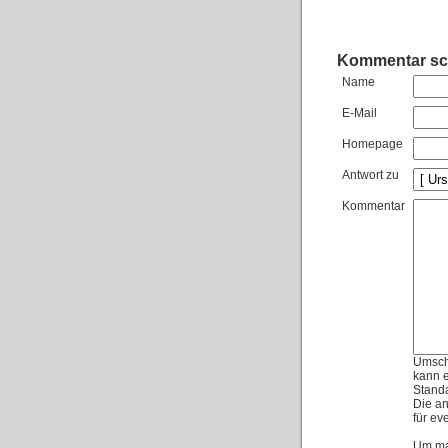
Kommentar sc
Name
E-Mail
Homepage
Antwort zu
Kommentar
Umschl
kann e
Standa
Die an
für ev
Um ma