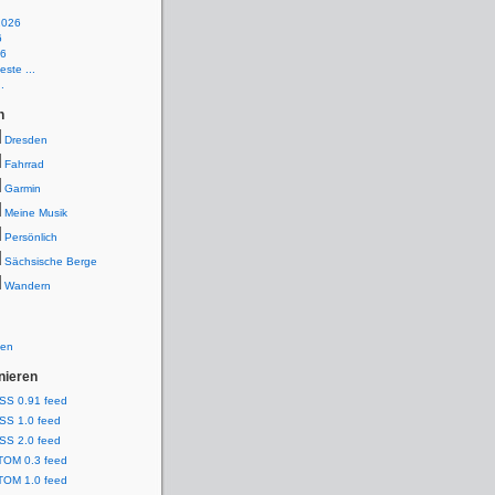
2026
6
26
ste ...
.
n
Dresden
Fahrrad
Garmin
Meine Musik
Persönlich
Sächsische Berge
Wandern
ien
nieren
SS 0.91 feed
SS 1.0 feed
SS 2.0 feed
TOM 0.3 feed
TOM 1.0 feed