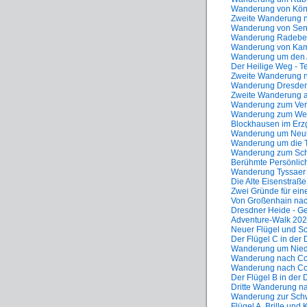
Wanderung von Köni
Zweite Wanderung n
Wanderung von Senf
Wanderung Radebeul
Wanderung von Kam
Wanderung um den 
Der Heilige Weg - Te
Zweite Wanderung n
Wanderung Dresden
Zweite Wanderung au
Wanderung zum Ve
Wanderung zum Wei
Blockhausen im Erz
Wanderung um Neu
Wanderung um die 
Wanderung zum Sch
Berühmte Persönlich
Wanderung Tyssae
Die Alte Eisenstraße
Zwei Gründe für ei
Von Großenhain na
Dresdner Heide - Ge
Adventure-Walk 20
Neuer Flügel und Sc
Der Flügel C in der
Wanderung um Nied
Wanderung nach Conr
Wanderung nach Conr
Der Flügel B in der
Dritte Wanderung na
Wanderung zur Sc
Flügel A, Brille und