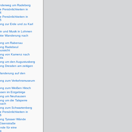
nderweg um Radeberg
 Persönlichkeiten in
 4
 Persönlichkeiten in
 5
ng zur Erde und zu Karl
in und Musik in Lohmen
ckte Wanderung nach
ung um Rabenau
ng Radebeul
ussicht
ng von Kamenz nach
rda
ng um den Augustusberg
ng Dresden am zeitigen
Wanderung auf den
ng zum Verkehrsmuseum
ng zum Weißen Hirsch
usen im Erzgebirge
ung um Neuhausen
ng um die Talsperre
bach
ng zum Schwartenberg
 Persönlichkeiten in
 6
ng Tyssaer Wände
 Eisenstraße
nde für eine
g