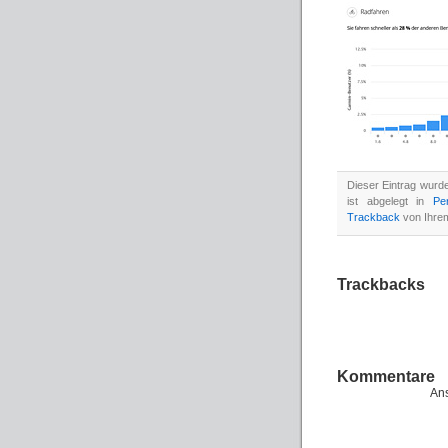
Dieser Eintrag wurd
ist abgelegt in
Per
Trackback
von Ihrem
Trackbacks
Kommentare
Ans