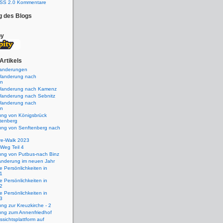
SS 2.0 Kommentare
g des Blogs
by
Artikels
anderungen
Wanderung nach
in
Wanderung nach Kamenz
Wanderung nach Sebnitz
Wanderung nach
in
ng von Königsbrück
tenberg
ng von Senftenberg nach
re-Walk 2023
 Weg Teil 4
ng von Putbus-nach Binz
anderung im neuen Jahr
 Persönlichkeiten in
 1
 Persönlichkeiten in
 2
 Persönlichkeiten in
 3
g zur Kreuzkirche - 2
ng zum Annenfriedhof
sichtsplattform auf