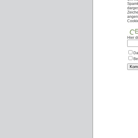
Spamko
darges
Zeich
angen
Cooki
Hier d
Da
Be