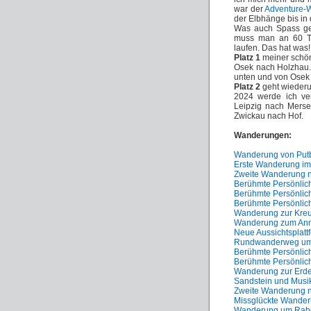
war der
Adventure-
der Elbhänge bis in
Was auch Spass gem
muss man an 60 Ta
laufen. Das hat was!
Platz 1
meiner schö
Osek nach Holzhau.
unten und von Osek
Platz 2
geht wieder
2024 werde ich ve
Leipzig nach Mers
Zwickau nach Hof.
Wanderungen:
Wanderung von Put
Erste Wanderung im
Zweite Wanderung 
Berühmte Persönlich
Berühmte Persönlich
Berühmte Persönlich
Wanderung zur Kreuz
Wanderung zum Ann
Neue Aussichtsplattf
Rundwanderweg um
Berühmte Persönlich
Berühmte Persönlich
Wanderung zur Erde
Sandstein und Musi
Zweite Wanderung 
Missglückte Wander
Wanderung um Rab