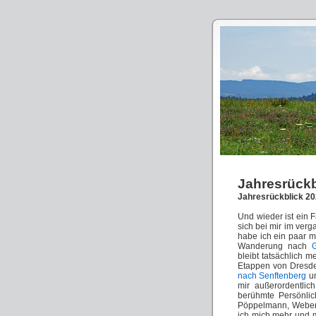
Jahresrückb
Jahresrückblick 2
Und wieder ist ein
sich bei mir im ver
habe ich ein paar 
Wanderung nach
bleibt tatsächlich m
Etappen von Dresde
nach Senftenberg
u
mir außerordentlic
berühmte Persönlic
Pöppelmann, Weber,
ich mich mehr und 