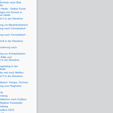
ßenhain nach Bad
rda
 Heide - Gelber Punkt
ügel und Schere in
ner Heide
el C in der Dresdner
ng um Niederbobritzsch
ng nach Conradsdorf -
ng nach Conradsdorf -
el B in der Dresdner
Wanderung nach
ng zur Schwebebahn
 Brille und
l in der Dresdner
ogelsteig in der
Heide
der mal nach Meißen
el F in der Dresdner
Matsch, Pampe, Schnee
ng zum Flughafen
erg
enberg
biketour nach Cottbus
 Teplitzer Poststraße
Radweg
radfest 2023