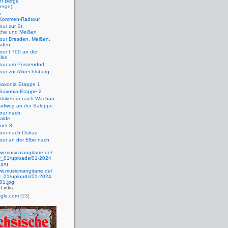
nf Berge
erge)
n
Kommen-Radtour
our zur St.
rche und Meißen
our Dresden, Meißen,
esden
our t 700 an der
lbe
tour um Possendorf
our zur Albrechtsburg
Saxonia Etappe 1
 Saxonia Etappe 2
nbiketour nach Wachau
adweg an der Saloppe
our nach
walde
ner 8
our nach Ostrau
our an der Elbe nach
ww.musicmangitarre.de/
ty_01/uploads/01-2024
.jpg
ww.musicmangitarre.de/
ty_01/uploads/01-2024
01.jpg
Links
gle.com
[23]