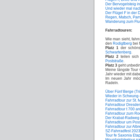
Der Bervogelsteig i
Und wieder mal nac
Der Flügel F in der
Regen, Matsch, Pa
Wanderung zum Flu
Fahrradtouren:
Wie man sieht, fahr
den
Rodigtberg
bei 
Platz 1
der schönst
Schwartenberg
.
Platz 2
teilen sic
Poststraße
.
Platz 3
geht unbedi
Meine längste Tour
Jahr wieder mit dabe
Im neuen Jahr möc
Radeln.
Über Fünf Berge (T
Wieder in Schwung
Fahrradtour zur St.
Fahrradtour Dresden
Fahrradtour t 700 a
Fahrradtour zum Ro
Der Krabat-Radweg
Fahrradtour um Pos
Fahrradtour zur Alb
SZ-Fahrradfest 202
Tour fe Saxonia Eta
Mountainbiketour n