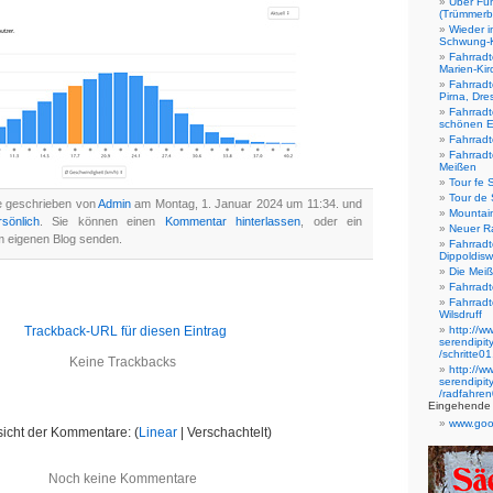
Über Fü
(Trümmerb
Wieder i
Schwung-
Fahrradt
Marien-Ki
Fahrradt
Pirna, Dr
Fahrradt
schönen E
Fahrrad
Fahrradt
Meißen
Tour fe 
Tour de
e geschrieben von
Admin
am Montag, 1. Januar 2024 um 11:34. und
Mountai
sönlich
. Sie können einen
Kommentar hinterlassen
, oder ein
Neuer R
 eigenen Blog senden.
Fahrradt
Dippoldis
Die Meiß
Fahrradt
Fahrradt
Wilsdruff
Trackback-URL für diesen Eintrag
http://w
serendipi
/schritte01
Keine Trackbacks
http://w
serendipi
/radfahren
Eingehende 
www.goo
icht der Kommentare: (
Linear
| Verschachtelt)
Noch keine Kommentare