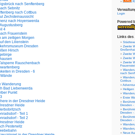
R
gsbrück nach Senftenberg
ach Sebnitz
Verwaltun
tenberg nach Cottbus
Login
 Zechsteinaussicht
enz nach Hoyerswerda
Powered 
Augustusberg
il 4
ach Frauenstein
Links des 
 am zeitigen Morgen
f den Lilienstein
Städtew
rkehrsmuseum Dresden
Zweite 
Großenha
ßen Hirsch
Zweite 
gebirge
Zweite 
hausen
Zweite 
Talsperre Rauschenbach
Frauenste
wartenberg
Wanderu
keiten in Dresden - 6
nach Senf
r Wände
Wanderu
Cottbus
ne Wanderung
Adventu
ch Bad Liebenwerda
Heiligen
lber Punkt
Wanderu
23
Erste W
here in der Dresdner Heide
Berühmte
 Dresdner Heide
Dresden -
erbobritzsch
Berühmte
Dresden -
adsdorf - Teil 1
Berühmte
adsdorf - Teil 2
Dresden -
 Dresdner Heide
Wanderun
ch Pesterwitz
Wanderu
hwebebahn
Neue Aus
 Kreuzringel in der Dresdner Heide