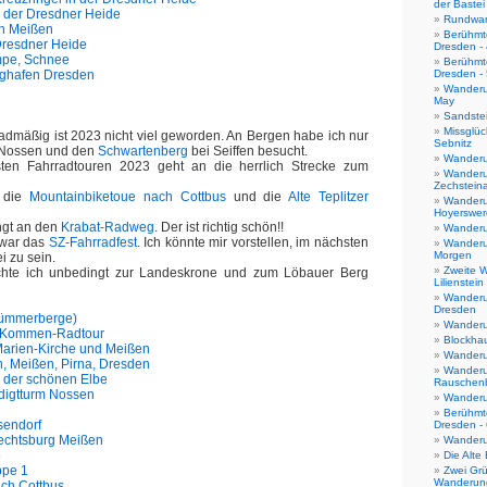
der Bastei
n der Dresdner Heide
Rundwa
h Meißen
Berühmte
 Dresdner Heide
Dresden -
mpe, Schnee
Berühmte
ghafen Dresden
Dresden -
Wanderu
May
Sandste
Missglü
radmäßig ist 2023 nicht viel geworden. An Bergen habe ich nur
Sebnitz
Nossen und den
Schwartenberg
bei Seiffen besucht.
Wander
en Fahrradtouren 2023 geht an die herrlich Strecke zum
Wanderu
Zechsteina
h die
Mountainbiketoue nach Cottbus
und die
Alte Teplitzer
Wanderu
Hoyerswe
ngt an den
Krabat-Radweg
. Der ist richtig schön!!
Wanderu
 war das
SZ-Fahrradfest
. Ich könnte mir vorstellen, im nächsten
Wanderu
Morgen
i zu sein.
Zweite 
hte ich unbedingt zur Landeskrone und zum Löbauer Berg
Lilienstein
Wanderu
Dresden
rümmerberge)
Wanderu
-Kommen-Radtour
Blockha
 Marien-Kirche und Meißen
Wander
, Meißen, Pirna, Dresden
Wanderu
n der schönen Elbe
Rauschen
digtturm Nossen
Wanderu
Berühmte
sendorf
Dresden -
rechtsburg Meißen
Wanderu
3
Die Alte
ppe 1
Zwei Grü
Wanderun
ach Cottbus