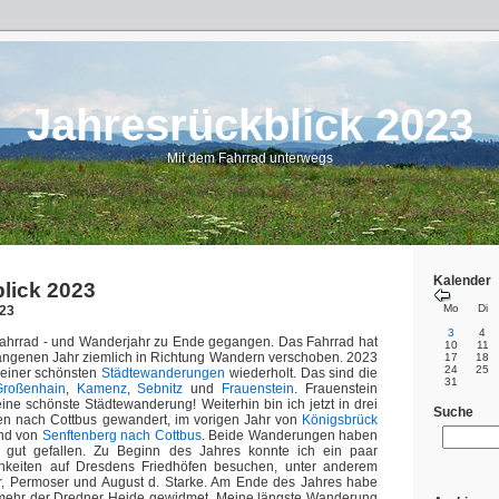
Jahresrückblick 2023
Mit dem Fahrrad unterwegs
Kalender
lick 2023
Mo
Di
023
3
4
 Fahrrad - und Wanderjahr zu Ende gegangen. Das Fahrrad hat
10
11
gangenen Jahr ziemlich in Richtung Wandern verschoben. 2023
17
18
24
25
meiner schönsten
Städtewanderungen
wiederholt. Das sind die
31
Großenhain
,
Kamenz
,
Sebnitz
und
Frauenstein
. Frauenstein
eine schönste Städtewanderung! Weiterhin bin ich jetzt in drei
Suche
n nach Cottbus gewandert, im vorigen Jahr von
Königsbrück
nd von
Senftenberg nach Cottbus
. Beide Wanderungen haben
h gut gefallen. Zu Beginn des Jahres konnte ich ein paar
hkeiten auf Dresdens Friedhöfen besuchen, unter anderem
 Permoser und August d. Starke. Am Ende des Jahres habe
mehr der Dredner Heide gewidmet. Meine längste Wanderung