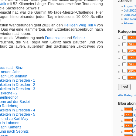
Archive
Walk
mit 52 Kilometer Länge. Eine wunderschöne Tour entlang
August 
 die Sächsische Schweiz.
Juli 202
acht hat, war die Garmin 60-Tage-Meister-Challenge. Hier
Juni 20
gen hintereinander jeden Tag mindestens 10 000 Schritte
Das Neue
!
Älteres ..
nsten Wanderungen geht 2023 an den
Heiligen Weg Teil 4
von
 Das war eine Hammertour, den Erzgebirgsgrabenbruch nach
Kategorie
 wieder nach oben.
um an die Wanderung nach
Frauenstein
und
Sebnitz
.
rsuchen, die Via Regia von Görlitz nach Bautzen und von
eburg zu laufen, außerdem den Sächsischen Jakobsweg von
bus-nach Binz
 neuen Jahr
nach Großenhain
keiten in Dresden - 1
keiten in Dresden - 2
keiten in Dresden - 3
kirche - 2
Alle Kategor
enfriedhof
orm auf der Bastei
Blog abon
 Radeberg
keiten in Dresden - 4
R
keiten in Dresden - 5
R
 und zu Karl May
R
k in Lohmen
A
nach Kamenz
ung nach Sebnitz
A
enau