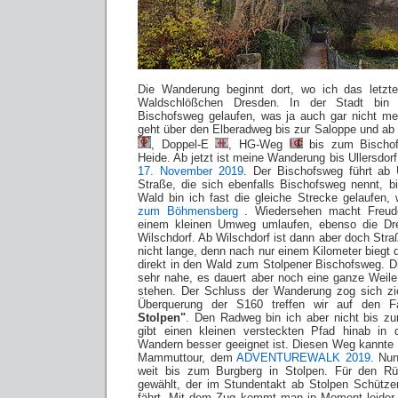
Die Wanderung beginnt dort, wo ich das letzt
Waldschlößchen Dresden. In der Stadt bin i
Bischofsweg gelaufen, was ja auch gar nicht me
geht über den Elberadweg bis zur Saloppe und a
, Doppel-E
, HG-Weg
bis zum Bisch
Heide. Ab jetzt ist meine Wanderung bis Ullersdorf
17. November 2019
. Der Bischofsweg führt ab U
Straße, die sich ebenfalls Bischofsweg nennt, 
Wald bin ich fast die gleiche Strecke gelaufen,
zum Böhmensberg
. Wiedersehen macht Freud
einem kleinen Umweg umlaufen, ebenso die Dre
Wilschdorf. Ab Wilschdorf ist dann aber doch Str
nicht lange, denn nach nur einem Kilometer biegt 
direkt in den Wald zum Stolpener Bischofsweg. Di
sehr nahe, es dauert aber noch eine ganze Weile
stehen. Der Schluss der Wanderung zog sich zi
Überquerung der S160 treffen wir auf den 
Stolpen"
. Den Radweg bin ich aber nicht bis z
gibt einen kleinen versteckten Pfad hinab in
Wandern besser geeignet ist. Diesen Weg kannte
Mammuttour, dem
ADVENTUREWALK 2019
. Nun
weit bis zum Burgberg in Stolpen. Für den 
gewählt, der im Stundentakt ab Stolpen Schütz
fährt. Mit dem Zug kommt man in Moment leider 