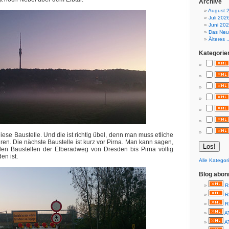
Archive
August 
Juli 202
Juni 20
Das Neue
Älteres ..
Kategorie
ese Baustelle. Und die ist richtig übel, denn man muss etliche
ren. Die nächste Baustelle ist kurz vor Pirna. Man kann sagen,
den Baustellen der Elberadweg von Dresden bis Pirna völlig
n ist.
Alle Kategor
Blog abon
R
R
R
A
A