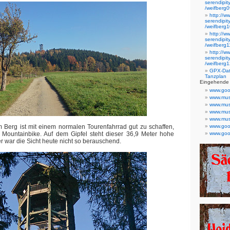
serendipi
/weifberg0
http://w
serendipi
/weifberg1
http://w
serendipi
/weifberg1
http://w
serendipi
/weifberg1
GPX-Date
Tanzplan
Eingehende 
www.goo
www.mus
www.mus
www.mus
www.mus
 Berg ist mit einem normalen Tourenfahrrad gut zu schaffen,
www.goo
s Mountainbike. Auf dem Gipfel steht dieser 36,9 Meter hohe
www.goo
r war die Sicht heute nicht so berauschend.