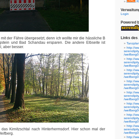
R
Verwaltun
Login
Powered 
Links des 
h mit der Fähre übergesetzt, denn ich wollte mir die hässliche B
stein und Bad Schandau ersparen. Die andere Elbseite ist
Tanzpla
l, aber besser.
http://w
serendipi
/weifberg0
http://w
serendipi
/weifberg0
http://w
serendipi
/weifberg0
http://w
serendipi
/weifberg0
http://w
serendipi
/weifberg0
http://w
serendipi
/weifberg0
http://w
serendipi
/weifberg0
http://w
 das Kirnitzschtal nach Hinterhermsdorf. Hier schon mal der
serendipi
/weifberg0
Weifberg.
http://w