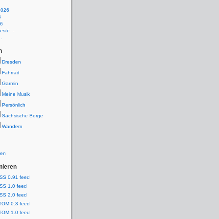
2026
6
26
ste ...
.
n
Dresden
Fahrrad
Garmin
Meine Musik
Persönlich
Sächsische Berge
Wandern
ien
nieren
SS 0.91 feed
SS 1.0 feed
SS 2.0 feed
TOM 0.3 feed
TOM 1.0 feed