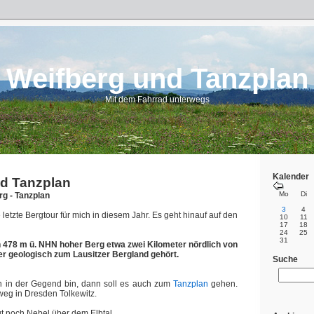
Weifberg und Tanzplan
Mit dem Fahrrad unterwegs
Kalender
nd Tanzplan
Mo
Di
rg - Tanzplan
3
4
e letzte Bergtour für mich in diesem Jahr. Es geht hinauf auf den
10
11
17
18
24
25
31
in 478 m ü. NHN hoher Berg etwa zwei Kilometer nördlich von
er geologisch zum Lausitzer Bergland gehört.
Suche
 in der Gegend bin, dann soll es auch zum
Tanzplan
gehen.
dweg in Dresden Tolkewitz.
t noch Nebel über dem Elbtal.