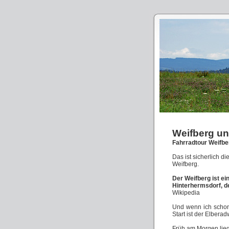
Weifberg u
Fahrradtour Weifbe
Das ist sicherlich di
Weifberg.
Der Weifberg ist e
Hinterhermsdorf, d
Wikipedia
Und wenn ich schon
Start ist der Elbera
Früh am Morgen lieg