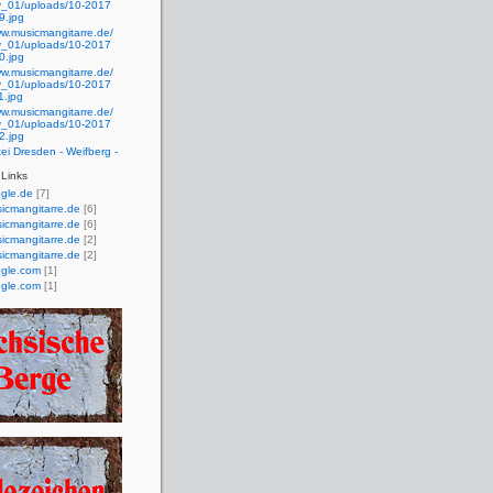
ty_01/uploads/10-2017
9.jpg
ww.musicmangitarre.de/
ty_01/uploads/10-2017
0.jpg
ww.musicmangitarre.de/
ty_01/uploads/10-2017
1.jpg
ww.musicmangitarre.de/
ty_01/uploads/10-2017
2.jpg
i Dresden - Weifberg -
Links
gle.de
[7]
icmangitarre.de
[6]
icmangitarre.de
[6]
icmangitarre.de
[2]
icmangitarre.de
[2]
gle.com
[1]
gle.com
[1]