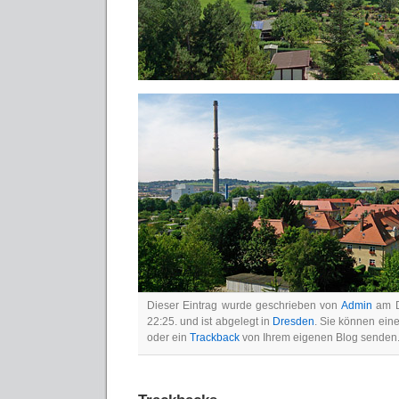
Dieser Eintrag wurde geschrieben von
Admin
am D
22:25. und ist abgelegt in
Dresden
. Sie können ein
oder ein
Trackback
von Ihrem eigenen Blog senden