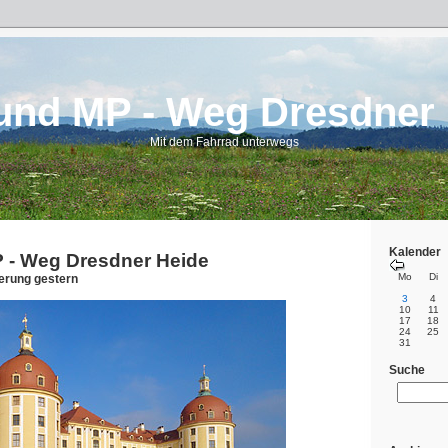
und MP - Weg Dresdner
Mit dem Fahrrad unterwegs
Kalender
 - Weg Dresdner Heide
Mo
Di
erung gestern
3
4
10
11
17
18
24
25
31
Suche