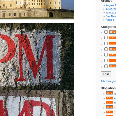
Archive
August 
Juli 202
Juni 20
Das Neue
Älteres ..
Kategorie
Alle Kategor
Blog abon
R
R
R
A
A