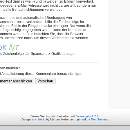
rd-Text Smilies wie :-) und ;-) werden zu Bildern konvertiert.
gegebene E-Mail-Adresse wird nicht dargestellt, sondern nur
entuelle Benachrichtigungen verwendet.
schinelle und automatische Übertragung von
mmentaren zu verhindern, bitte die Zeichenfolge im
tellten Bild in der Eingabemaske eintragen. Nur wenn die
enfolge richtig eingegeben wurde, kann der Kommentar
ommen werden. Bitte beachten Sie, dass Ihr Browser
es unterstützen muss, um dieses Verfahren anzuwenden.
ie Zeichenfolge der Spamschutz-Grafik eintragen:
ten merken?
i Aktualisierung dieser Kommentare benachrichtigen
Dieses Weblog wird betrieben mit
Serendipity 1.7.8
.
Design is
Kubrick
, by Michael Heilemann, ported by
Tom Sommer
.