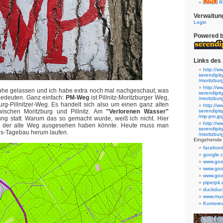
R
Verwaltun
Login
Powered 
Links des 
http://w
serendipi
/moritzbur
http://w
Ruhe gelassen und ich habe extra noch mal nachgeschaut, was
serendipi
edeuten. Ganz einfach:
PM-Weg
ist Pillnitz-Moritzburger Weg,
/moritzbur
urg-Pillnitzer-Weg. Es handelt sich also um einen ganz alten
http://w
wischen Moritzburg und Pillnitz. Am
"Verlorenen Wasser"
serendipi
/mp-pm.jp
lung statt. Warum das so gemacht wurde, weiß ich nicht. Hier
http://w
ie der alte Weg ausgesehen haben könnte. Heute muss man
serendipi
es-Tagebau herum laufen.
/moritzbur
Eingehende 
faceboo
google.
www.goo
www.goo
www.goo
piperpit
duckduc
www.mus
Komorev