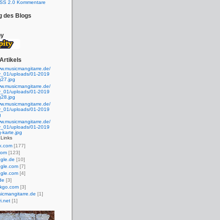
SS 2.0 Kommentare
g des Blogs
by
Artikels
ww.musicmangitarre.de/
ty_01/uploads/01-2019
g27.jpg
ww.musicmangitarre.de/
ty_01/uploads/01-2019
g28.jpg
ww.musicmangitarre.de/
ty_01/uploads/01-2019
g
ww.musicmangitarre.de/
ty_01/uploads/01-2019
g-karte.jpg
Links
k.com
[177]
com
[123]
gle.de
[10]
gle.com
[7]
gle.com
[4]
.de
[3]
kgo.com
[3]
icmangitarre.de
[1]
i.net
[1]