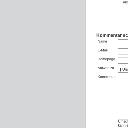
Ans
Kommentar sc
Name
E-Mail
Homepage
Antwort zu
Kommentar
Umschl
kann e