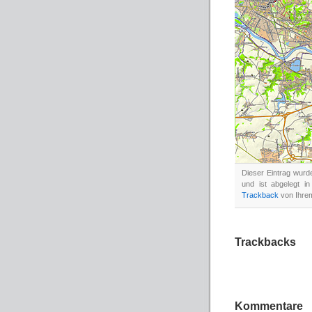
Dieser Eintrag wur
und ist abgelegt i
Trackback
von Ihrem
Trackbacks
Kommentare