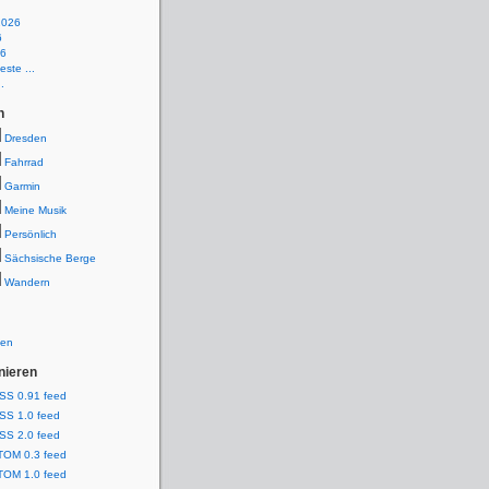
2026
6
26
ste ...
.
n
Dresden
Fahrrad
Garmin
Meine Musik
Persönlich
Sächsische Berge
Wandern
ien
nieren
SS 0.91 feed
SS 1.0 feed
SS 2.0 feed
TOM 0.3 feed
TOM 1.0 feed