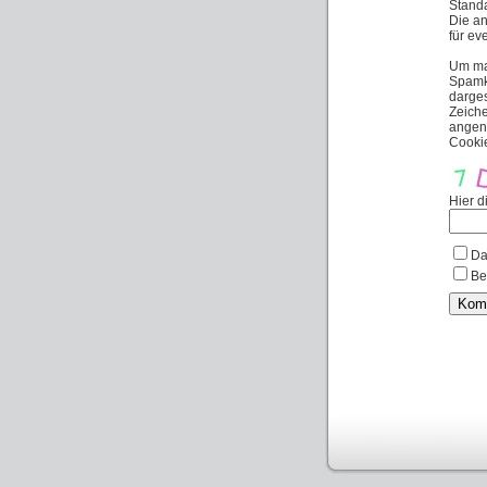
Standa
Die an
für ev
Um ma
Spamko
darges
Zeich
angen
Cooki
Hier d
Da
Be