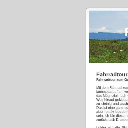
Fahrradtour
Fahrradtour zum Ge
Mit dem Fahrrad zum
kommt darauf an, vo
das Müglitztal nach
Weg hinauf gekletter
zu steinig und auc
Das ist eine ganz 
aber relativ bequem
sein. Ich bin diese
zurück nach Dresde
Leider war die Sic