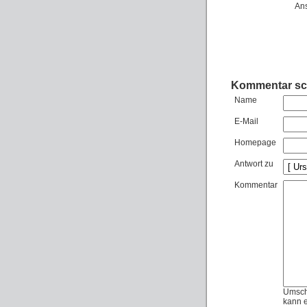
Ans
Kommentar sc
Name
E-Mail
Homepage
Antwort zu
Kommentar
Umschl
kann e