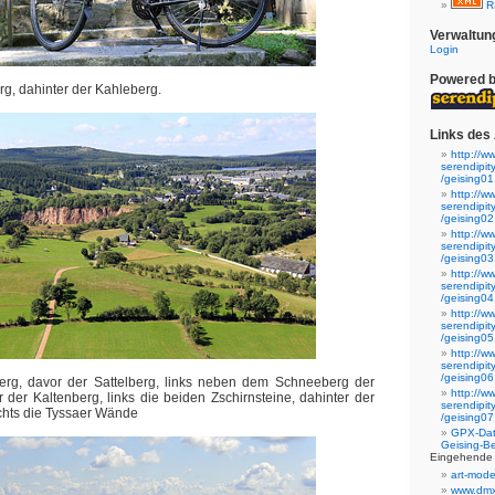
R
Verwaltun
Login
Powered 
rg, dahinter der Kahleberg.
Links des 
http://w
serendipi
/geising01
http://w
serendipi
/geising02
http://w
serendipi
/geising03
http://w
serendipi
/geising04
http://w
serendipi
/geising05
http://w
serendipi
/geising06
g, davor der Sattelberg, links neben dem Schneeberg der
http://w
 der Kaltenberg, links die beiden Zschirnsteine, dahinter der
serendipi
chts die Tyssaer Wände
/geising07
GPX-Dat
Geising-B
Eingehende 
art-mode
www.dm