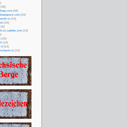
]
[39]
htap.com
[36]
.drawspace.com
[34]
month.ru
[16]
om
[16]
[16]
46.s1.nabble.com
[16]
6]
u
[16]
ph
[16]
.it
[14]
comycin.ru
[13]