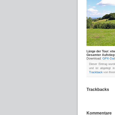
Länge der Tour: et
Gesamter Aufstieg:
Download:
GPX-Date
Dieser Eintrag wur
und ist abgelegt 
Trackback
von Ihrem
Trackbacks
Kommentare