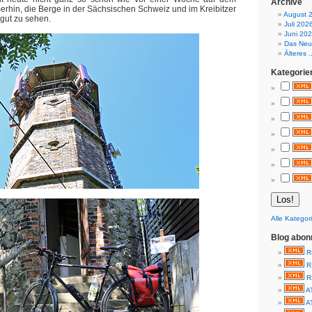
Archive
erhin, die Berge in der Sächsischen Schweiz und im Kreibitzer
August 
gut zu sehen.
Juli 202
Juni 20
Das Neue
Älteres ..
Kategorie
Alle Kategor
Blog abon
R
R
R
A
A