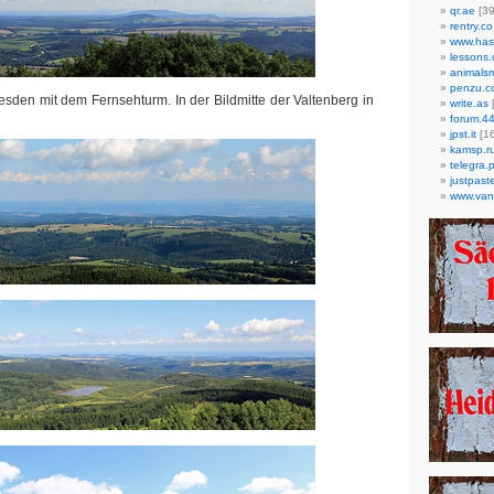
qr.ae
[39
rentry.co
www.has
lessons
animals
penzu.c
resden mit dem Fernsehturm. In der Bildmitte der Valtenberg in
write.as
forum.4
jpst.it
[1
kamsp.r
telegra.
justpaste
www.van