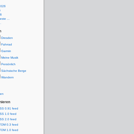
2026
6
26
ste ...
.
n
Dresden
Fahrrad
Garmin
Meine Musik
Persönlich
Sächsische Berge
Wandern
ien
nieren
SS 0.91 feed
SS 1.0 feed
SS 2.0 feed
TOM 0.3 feed
TOM 1.0 feed