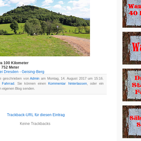
wa 100 Kilometer
 752 Meter
i Dresden - Geising-Berg
de geschrieben von
Admin
am Montag, 14. August 2017 um 15:16.
in
Fahrrad
. Sie können einen
Kommentar hinterlassen
, oder ein
 eigenen Blog senden.
Trackback-URL für diesen Eintrag
Keine Trackbacks