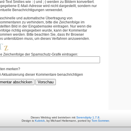
rd-Text Smilies wie :-) und ;-) werden zu Bildern konvertiert.
gegebene E-Mail-Adresse wird nicht dargestellt, sondern nur
entuelle Benachrichtigungen verwendet.
schinelle und automatische Übertragung von
mmentaren zu verhindern, bitte die Zeichenfolge im
tellten Bild in der Eingabemaske eintragen. Nur wenn die
enfolge richtig eingegeben wurde, kann der Kommentar
ommen werden. Bitte beachten Sie, dass Ihr Browser
es unterstützen muss, um dieses Verfahren anzuwenden.
ie Zeichenfolge der Spamschutz-Grafik eintragen:
ten merken?
i Aktualisierung dieser Kommentare benachrichtigen
Dieses Weblog wird betrieben mit
Serendipity 1.7.8
.
Design is
Kubrick
, by Michael Heilemann, ported by
Tom Sommer
.