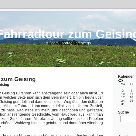
Fahrradtour zum Geisin
Mit dem Fahrrad unterwegs
Kalender
 zum Geising
Mo
Di
ising
3
4
 Geising zu fahren kann anstrengend sein oder auch nicht. Es
10
11
n welcher Seite man sich dem Berg nähert. Ich bin heute über
17
18
24
25
 Geising geradelt und dann den steilen Weg über den östlichen
31
t. Mit dem Fahrrad kann man da definitiv nicht fahren. Zu steil,
h zu nass. Also habe ich mein Bike geschoben und getragen.
Suche
schön anstrengende Geschichte. Vom Hauptweg aus, kann man
 zum Gipfel fahren. Mit etwas Übung sollte das kein Problem
n schönen Waldweg hinunter gefahren und dann über Altenberg
n.
ht heute nicht ganz so schön wie vor einer Woche auf dem