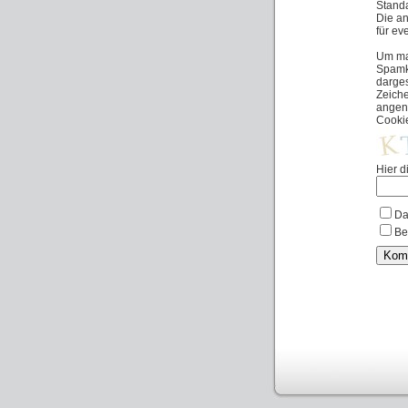
Standa
Die an
für ev
Um ma
Spamko
darges
Zeich
angen
Cooki
Hier d
Da
Be