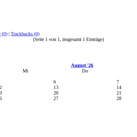
 (0)
|
Trackbacks (0)
(Seite 1 von 1, insgesamt 1 Einträge)
August '26
Mi
Do
6
7
2
13
14
9
20
21
6
27
28