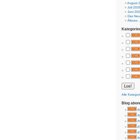
August 
Juli 202
Juni 20
Das Neue
Älteres ..
Kategorie
Alle Kategor
Blog abon
R
R
R
A
A
R