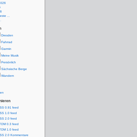
2026
6
26
ste ...
.
n
Dresden
Fahrrad
Garmin
Meine Musik
Persönlich
Sächsische Berge
Wandern
ien
nieren
SS 0.91 feed
SS 1.0 feed
SS 2.0 feed
TOM 0.3 feed
TOM 1.0 feed
SS 2.0 Kommentare