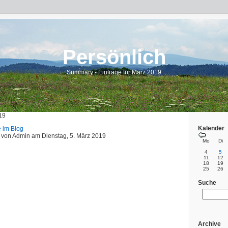
Persönlich
Summary - Einträge für März 2019
19
Kalender
 im Blog
 von
Admin
am
Dienstag, 5. März 2019
Mo
Di
4
5
11
12
18
19
25
26
Suche
Archive