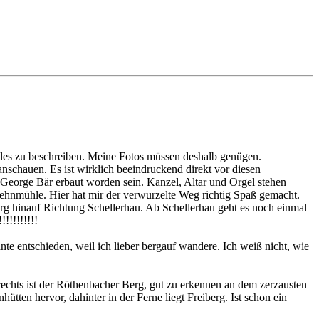
alles zu beschreiben. Meine Fotos müssen deshalb genügen.
anschauen. Es ist wirklich beeindruckend direkt vor diesen
n George Bär erbaut worden sein. Kanzel, Altar und Orgel stehen
Lehnmühle. Hier hat mir der verwurzelte Weg richtig Spaß gemacht.
rg hinauf Richtung Schellerhau. Ab Schellerhau geht es noch einmal
!!!!!!!!!
nte entschieden, weil ich lieber bergauf wandere. Ich weiß nicht, wie
rechts ist der Röthenbacher Berg, gut zu erkennen an dem zerzausten
ütten hervor, dahinter in der Ferne liegt Freiberg. Ist schon ein