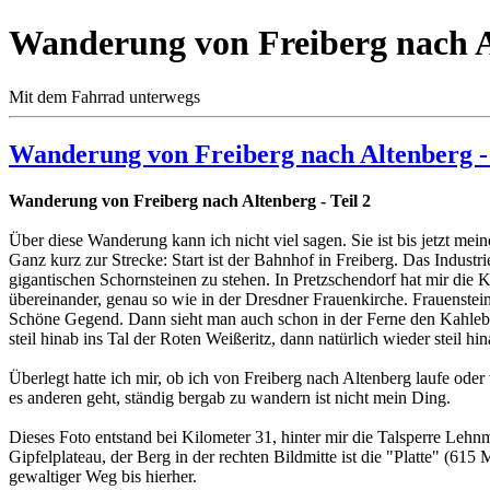
Wanderung von Freiberg nach Al
Mit dem Fahrrad unterwegs
Wanderung von Freiberg nach Altenberg - 
Wanderung von Freiberg nach Altenberg - Teil 2
Über diese Wanderung kann ich nicht viel sagen. Sie ist bis jetzt m
Ganz kurz zur Strecke: Start ist der Bahnhof in Freiberg. Das Indust
gigantischen Schornsteinen zu stehen. In Pretzschendorf hat mir die 
übereinander, genau so wie in der Dresdner Frauenkirche. Frauenstei
Schöne Gegend. Dann sieht man auch schon in der Ferne den Kahleber
steil hinab ins Tal der Roten Weißeritz, dann natürlich wieder steil h
Überlegt hatte ich mir, ob ich von Freiberg nach Altenberg laufe oder
es anderen geht, ständig bergab zu wandern ist nicht mein Ding.
Dieses Foto entstand bei Kilometer 31, hinter mir die Talsperre Lehn
Gipfelplateau, der Berg in der rechten Bildmitte ist die "Platte" (615
gewaltiger Weg bis hierher.