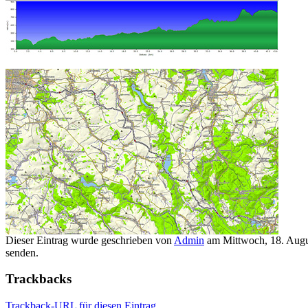
Dieser Eintrag wurde geschrieben von
Admin
am Mittwoch, 18. Augus
senden.
Trackbacks
Trackback-URL für diesen Eintrag