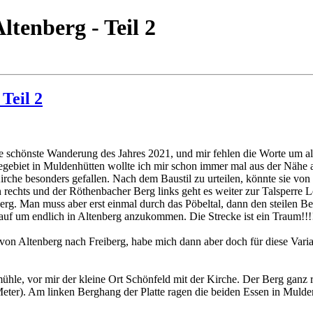
tenberg - Teil 2
Teil 2
eine schönste Wanderung des Jahres 2021, und mir fehlen die Worte um 
riegebiet in Muldenhütten wollte ich mir schon immer mal aus der Nähe 
Kirche besonders gefallen. Nach dem Baustil zu urteilen, könnte sie vo
n rechts und der Röthenbacher Berg links geht es weiter zur Talsperre 
g. Man muss aber erst einmal durch das Pöbeltal, dann den steilen Be
inauf um endlich in Altenberg anzukommen. Die Strecke ist ein Traum!!!!!
 von Altenberg nach Freiberg, habe mich dann aber doch für diese Varia
mühle, vor mir der kleine Ort Schönfeld mit der Kirche. Der Berg ganz 
 Meter). Am linken Berghang der Platte ragen die beiden Essen in Muldenh