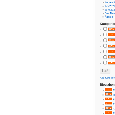
August 
Juli 202
Juni 20
Das Neue
Älteres ..
Kategorie
Alle Kategor
Blog abon
R
R
R
A
A
R