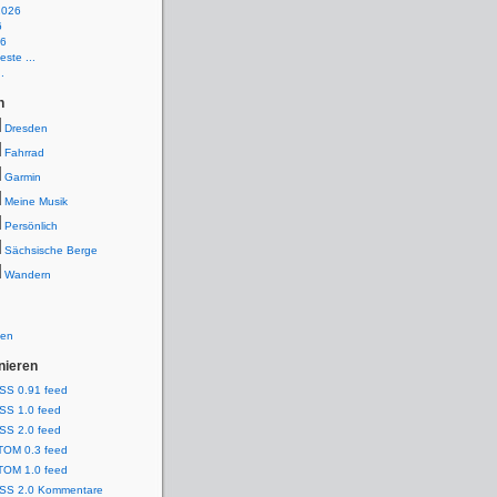
2026
6
26
ste ...
.
n
Dresden
Fahrrad
Garmin
Meine Musik
Persönlich
Sächsische Berge
Wandern
ien
nieren
SS 0.91 feed
SS 1.0 feed
SS 2.0 feed
TOM 0.3 feed
TOM 1.0 feed
SS 2.0 Kommentare