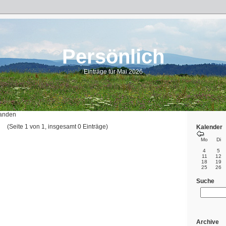
Persönlich
Einträge für Mai 2026
handen
(Seite 1 von 1, insgesamt 0 Einträge)
Kalender
Mo
Di
4
5
11
12
18
19
25
26
Suche
Archive