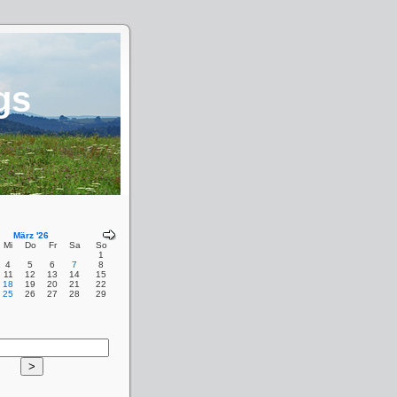
gs
März '26
Mi
Do
Fr
Sa
So
1
4
5
6
7
8
11
12
13
14
15
18
19
20
21
22
25
26
27
28
29