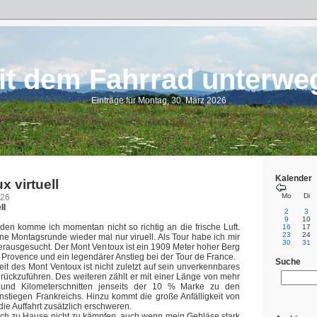
it dem Fahrrad unterwe
Einträge für Montag, 30. März 2026
Kalender
 virtuell
Mo
Di
026
ll
2
3
9
10
den komme ich momentan nicht so richtig an die frische Luft.
16
17
23
24
ne Montagsrunde wieder mal nur viruell. Als Tour habe ich mir
30
31
rausgesucht. Der Mont Ventoux ist ein 1909 Meter hoher Berg
 Provence und ein legendärer Anstieg bei der Tour de France.
Suche
it des Mont Ventoux ist nicht zuletzt auf sein unverkennbares
rückzuführen. Des weiteren zählt er mit einer Länge von mehr
 und Kilometerschnitten jenseits der 10 % Marke zu den
nstiegen Frankreichs. Hinzu kommt die große Anfälligkeit von
die Auffahrt zusätzlich erschweren.
ich zu Hause nicht zu kämpfen, auch wenn mein Gebläse stark