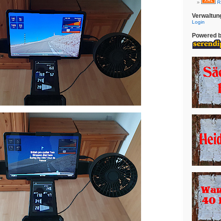
R
Verwaltun
Login
Powered 