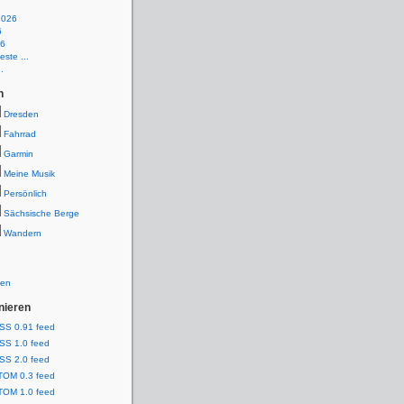
2026
6
26
ste ...
.
n
Dresden
Fahrrad
Garmin
Meine Musik
Persönlich
Sächsische Berge
Wandern
ien
nieren
SS 0.91 feed
SS 1.0 feed
SS 2.0 feed
TOM 0.3 feed
TOM 1.0 feed