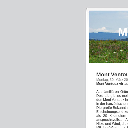
M
Mont Ventoux
Montag, 30. März 2
Mont Ventoux virtue
Aus familiären Grün
Deshalb gibt es mei
den Mont Ventoux he
in der französischen
Die große Bekannthe
Erscheinungsbild zu
als 20 Kilometern
anspruchsvollsten A
Hitze und Wind, die 
Mit dem Wind hatte 