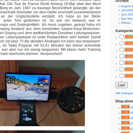
Archive
hat. Die Tour de France führte bislang 18-Mal über den Mont
August 
Berg im Jahr 1967 zu trauriger Berühmtheit gelangte, als der
Juli 202
eineinhalb Kilometer vor dem Gipfel erschöpft zusammenbrach
Juni 20
an der Unglücksstelle verstarb. Ich habe an der Stelle
Das Neue
r arme Tom gestorben ist. So wie mir bekannt, war er
Älteres ..
hnaps und Dopingmitteln. Ich muss zugeben, gedopt habe ich
Doping bestand aus dem berühmten Salami-Käse-Brötschen-
Kategorie
n-Doping und dem weltberühmten Dresdner Leitungswasser-
r Leitungswasser ist unter Radsportlern sehr beliebt. Damit
ch mit über 70 die steilsten Anstiege!! Ich kann das beweisen!!
, ist Tadej Pogačar mit 54,41 Minuten der bisher schnellste
h war aber nur ein wenig langsamer. Mit etwas mehr Training
 bald überholen können. Versprochen!!
Alle Kategor
Blog abon
R
R
R
A
A