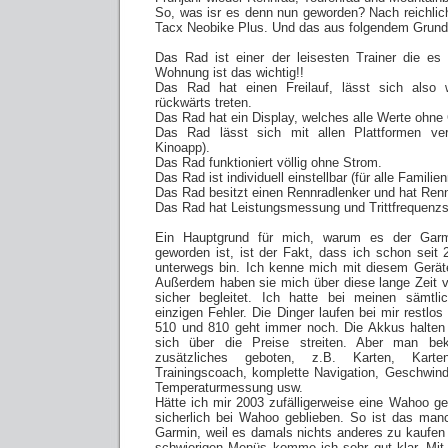
So, was isr es denn nun geworden? Nach reichli
Tacx Neobike Plus. Und das aus folgendem Grund
Das Rad ist einer der leisesten Trainer die es
Wohnung ist das wichtig!!
Das Rad hat einen Freilauf, lässt sich also 
rückwärts treten.
Das Rad hat ein Display, welches alle Werte ohne
Das Rad lässt sich mit allen Plattformen ver
Kinoapp).
Das Rad funktioniert völlig ohne Strom.
Das Rad ist individuell einstellbar (für alle Familien
Das Rad besitzt einen Rennradlenker und hat Ren
Das Rad hat Leistungsmessung und Trittfrequenzs
Ein Hauptgrund für mich, warum es der Gar
geworden ist, ist der Fakt, dass ich schon sei
unterwegs bin. Ich kenne mich mit diesem Gerät
Außerdem haben sie mich über diese lange Zeit vö
sicher begleitet. Ich hatte bei meinen sämtl
einzigen Fehler. Die Dinger laufen bei mir restlos 
510 und 810 geht immer noch. Die Akkus halten 
sich über die Preise streiten. Aber man b
zusätzliches geboten, z.B. Karten, Kartenu
Trainingscoach, komplette Navigation, Geschwin
Temperaturmessung usw.
Hätte ich mir 2003 zufälligerweise eine Wahoo ge
sicherlich bei Wahoo geblieben. So ist das manc
Garmin, weil es damals nichts anderes zu kaufen
schwierigen Menüs komme ich sehr gut klar. Mit